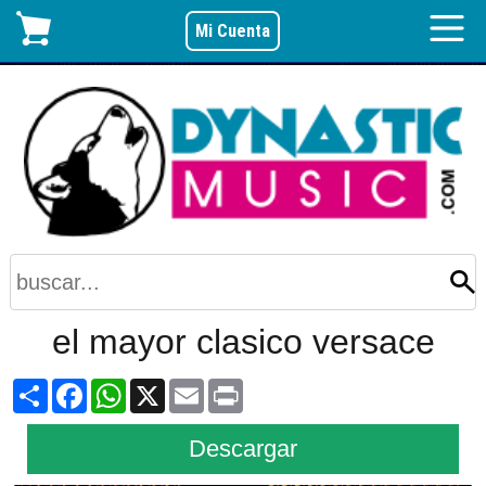
Mi Cuenta
el mayor clasico versace
Share
Facebook
WhatsApp
X
Email
Print
Descargar