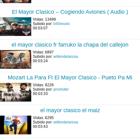
El Mayor Clasico – Cogiendo Aviones ( Audio )
Vistas: 13499
Subido por:
b45music
00:03:07
el mayor clasico fr farruko la chapa del callejon
Vistas: 6897
Subido por:
wilkindelarosa
00:03:24
Mozart La Para Ft El Mayor Clasico - Pueto Pa Mi
Vistas: 8226
Subido por:
promoter
00:03:33
el mayor clasico el maiz
Vistas: 6295
Subido por:
wilkindelarosa
00:03:43