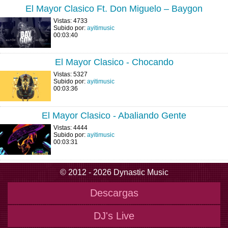
El Mayor Clasico Ft. Don Miguelo – Baygon
Vistas: 4733
Subido por:
ayitimusic
00:03:40
El Mayor Clasico - Chocando
Vistas: 5327
Subido por:
ayitimusic
00:03:36
El Mayor Clasico - Abaliando Gente
Vistas: 4444
Subido por:
ayitimusic
00:03:31
© 2012 - 2026 Dynastic Music
Descargas
DJ's Live