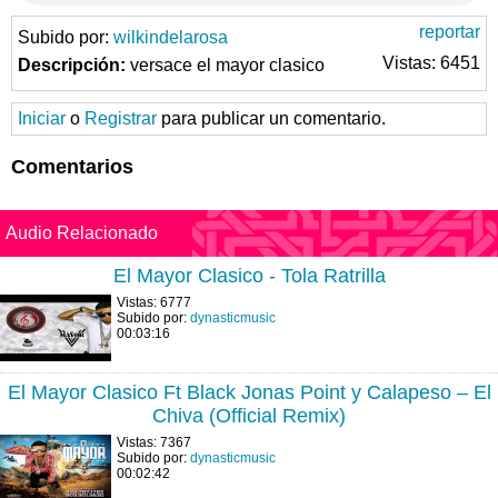
reportar
Subido por:
wilkindelarosa
Vistas: 6451
Descripción:
versace el mayor clasico
Iniciar
o
Registrar
para publicar un comentario.
Comentarios
Audio Relacionado
El Mayor Clasico - Tola Ratrilla
Vistas: 6777
Subido por:
dynasticmusic
00:03:16
El Mayor Clasico Ft Black Jonas Point y Calapeso – El
Chiva (Official Remix)
Vistas: 7367
Subido por:
dynasticmusic
00:02:42