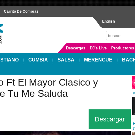
Carrito De Compras
English
Descargas
DJ's Live
Productores
ISTIANO
CUMBIA
SALSA
MERENGUE
BAC
 Ft El Mayor Clasico y
e Tu Me Saluda
S
Descargar
R
G