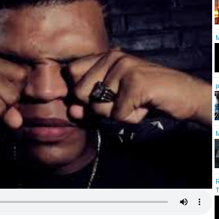
M
p
M
R
T