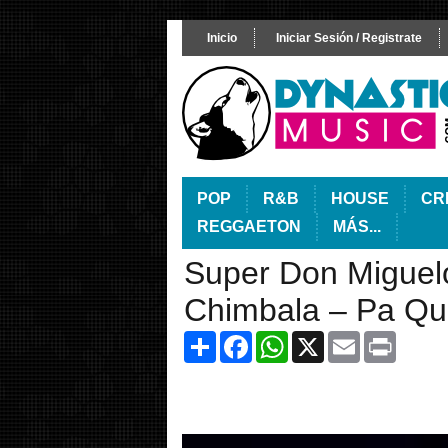
Inicio
Iniciar Sesión / Registrate
POP
R&B
HOUSE
CR
REGGAETON
MÁS...
Super Don Miguelo
Chimbala – Pa Qu
Share
Facebook
WhatsApp
X
Email
Print