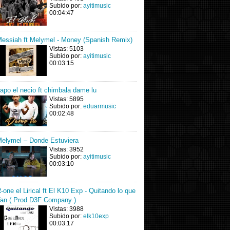
Subido por:
ayitimusic
00:04:47
essiah ft Melymel - Money (Spanish Remix)
Vistas: 5103
Subido por:
ayitimusic
00:03:15
apo el necio ft chimbala dame lu
Vistas: 5895
Subido por:
eduarmusic
00:02:48
elymel – Donde Estuviera
Vistas: 3952
Subido por:
ayitimusic
00:03:10
-one el Lirical ft El K10 Exp - Quitando lo que
an ( Prod D3F Company )
Vistas: 3988
Subido por:
elk10exp
00:03:17