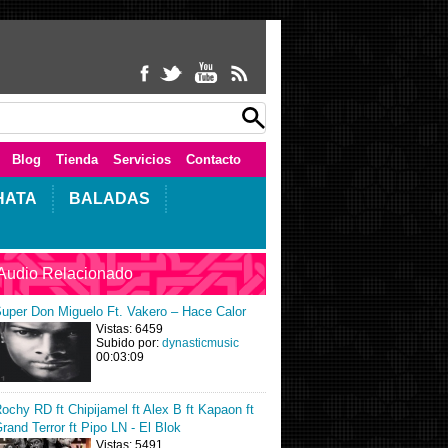
Blog
Tienda
Servicios
Contacto
HATA
BALADAS
Audio Relacionado
uper Don Miguelo Ft. Vakero – Hace Calor
Vistas: 6459
Subido por:
dynasticmusic
00:03:09
ochy RD ft Chipijamel ft Alex B ft Kapaon ft
rand Terror ft Pipo LN - El Blok
Vistas: 5491