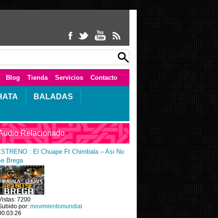
Blog
Tienda
Servicios
Contacto
HATA
BALADAS
Audio Relacionado
STRENO : El Chuape Ft Chimbala – Asi No
e Brega
Vistas: 7200
Subido por:
movimientomundial
00:03:26