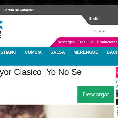
Carrito De Compras
English
Descargas
DJ's Live
Productores
ISTIANO
CUMBIA
SALSA
MERENGUE
BAC
or Clasico_Yo No Se
E
S
Descargar