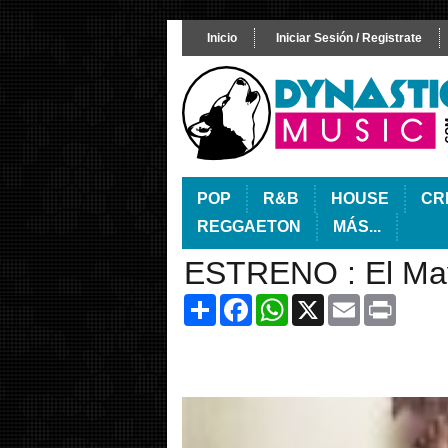
Inicio
Iniciar Sesión / Registrate
POP
R&B
HOUSE
CR
REGGAETON
MÁS...
ESTRENO : El May
Share
Facebook
WhatsApp
X
Email
Print