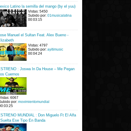
exico Latino la semilla del mango (by el yuu)
Vistas: 5450
Subido por:
01musicalatina
00:03:15
ose Manuel el Sultan Feat. Alex Bueno -
lizabeth
Vistas: 4797
Subido por:
ayitimusic
00:04:24
STRENO : Joswa In Da House – Me Pegan
os Cuernos
Vistas: 6067
Subido por:
movimientomundial
00:03:25
STRENO MUNDIAL : Don Miguelo Ft El Alfa
 Suelta Ese Tipo En Banda