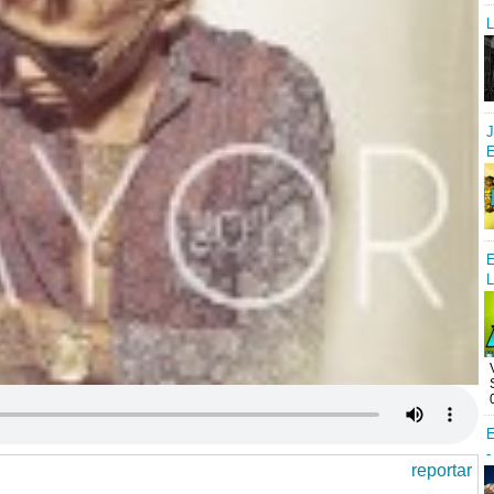
L
J
E
E
L
E
-
reportar