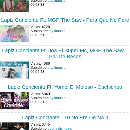
Subido por:
ayitimusic
00:03:33
Lapiz Conciente Ft. MGP The Saw - Para Que No Pare
Vistas: 4728
Subido por:
ayitimusic
00:03:51
Lapiz Conciente Ft. Joa El Super Mc, MGP The Saw –
Par De Besos
Vistas: 4086
Subido por:
ayitimusic
00:02:43
Lapiz Conciente Ft. Yomel El Meloso - Cuchicheo
Vistas: 5049
Subido por:
ayitimusic
00:03:31
Lapiz Conciente - Tu No Ere De Na 3
Vistas: 6745
Subido por:
dynasticmusic