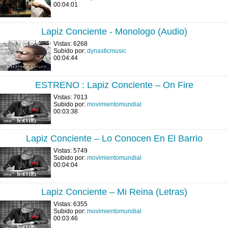
00:04:01
Lapiz Conciente - Monologo (Audio)
Vistas: 6268
Subido por:
dynasticmusic
00:04:44
ESTRENO : Lapiz Conciente – On Fire
Vistas: 7013
Subido por:
movimientomundial
00:03:38
Lapiz Conciente – Lo Conocen En El Barrio
Vistas: 5749
Subido por:
movimientomundial
00:04:04
Lapiz Conciente – Mi Reina (Letras)
Vistas: 6355
Subido por:
movimientomundial
00:03:46