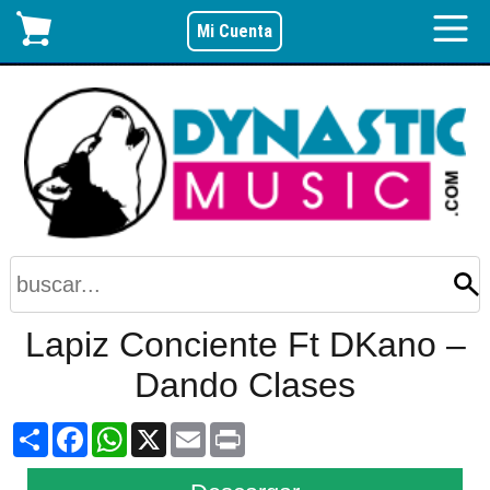
Mi Cuenta
Lapiz Conciente Ft DKano –
Dando Clases
Share
Facebook
WhatsApp
X
Email
Print