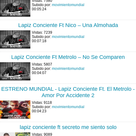
Vistas: 7580
Subido por:
movimientomundial
00:05:24
Lapiz Conciente Ft Nico – Una Almohada
Vistas: 7239
Subido por:
movimientomundial
00:07:18
Lapiz Conciente Ft Metrolo – No Se Comparen
Vistas: 5807
Subido por:
movimientomundial
00:04:07
ESTRENO MUNDIAL - Lapiz Conciente Ft. El Metrolo -
Amor Por Accidente 2
Vistas: 9118
Subido por:
movimientomundial
00:04:23
lapiz conciente ft secreto me siento solo
Vistas: 9089