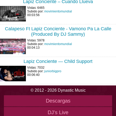
Lapiz Conciente – Cuando Llueva
Vistas: 6465
Subido por:
movimientomundial
00:03:56
Calapeso Ft Lapiz Conciente - Vamono Pa La Calle
(Produced By DJ Sammy)
Vistas: 5978
Subido por:
movimientomundial
00:04:13
Lapiz Conciente — Child Support
Vistas: 7032
Subido por:
juniorbigpro
00:06:40
© 2012 - 2026 Dynastic Music
Descargas
DJ's Live