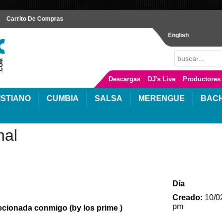
Carrito De Compras
English
Descargas
DJ's Live
Productores
ISTIANO
CUMBIA
SALSA
MERENGUE
BAC
nal
Día
Creado:
10/0
pm
secionada conmigo (by los prime )