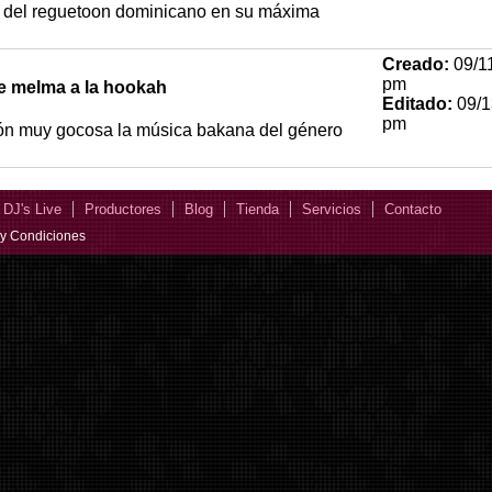
 del reguetoon dominicano en su máxima
Creado:
09/11
pm
le melma a la hookah
Editado:
09/1
pm
ón muy gocosa la música bakana del género
DJ's Live
Productores
Blog
Tienda
Servicios
Contacto
y Condiciones