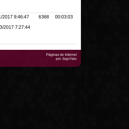
/2017 9:46:47
6368
00:03:03
3/2017 7:27:44
Páginas de Internet
por JegoYalu