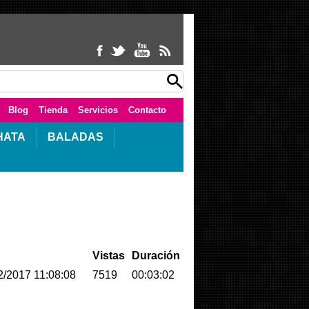
Blog
Tienda
Servicios
Contacto
HATA
BALADAS
Vistas
Duración
2/2017 11:08:08
7519
00:03:02