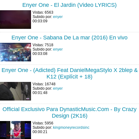
Enyer One - El Jardin (Video LYRICS)
Vistas: 6563
Subido por:
enyer
00:03:09
Enyer One - Sabana De La mar (2016) En vivo
Vistas: 7518
Subido por:
enyer
00:03:08
Enyer One - (Adicted) Feat DanielMegaStylo X 2blep &
K12 (Explícit + 18)
Vistas: 16748
Subido por:
enyer
00:01:48
Official Exclusivo Para DynasticMusic.Com - By Crazy
Design (2K16)
Vistas: 5956
Subido por:
kingmoneyrecordsinc
00:00:21