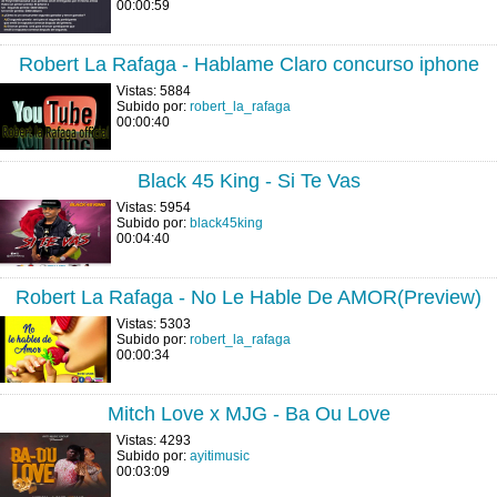
00:00:59
Robert La Rafaga - Hablame Claro concurso iphone
Vistas: 5884
Subido por:
robert_la_rafaga
00:00:40
Black 45 King - Si Te Vas
Vistas: 5954
Subido por:
black45king
00:04:40
Robert La Rafaga - No Le Hable De AMOR(Preview)
Vistas: 5303
Subido por:
robert_la_rafaga
00:00:34
Mitch Love x MJG - Ba Ou Love
Vistas: 4293
Subido por:
ayitimusic
00:03:09