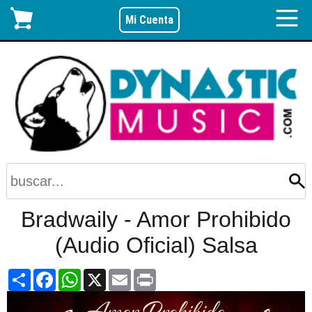
Mi Cuenta
Bradwaily - Amor Prohibido
(Audio Oficial) Salsa
Share
Facebook
WhatsApp
X
Email
Print
Video
Player