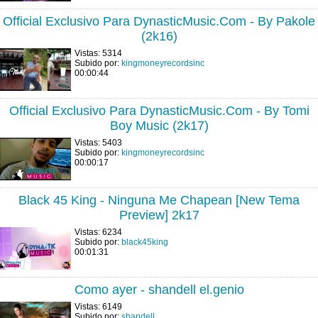
Official Exclusivo Para DynasticMusic.Com - By Pakole
(2k16)
Vistas: 5314
Subido por:
kingmoneyrecordsinc
00:00:44
Official Exclusivo Para DynasticMusic.Com - By Tomi
Boy Music (2k17)
Vistas: 5403
Subido por:
kingmoneyrecordsinc
00:00:17
Black 45 King - Ninguna Me Chapean [New Tema
Preview] 2k17
Vistas: 6234
Subido por:
black45king
00:01:31
Como ayer - shandell el.genio
Vistas: 6149
Subido por:
shandell