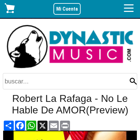
Mi Cuenta
Robert La Rafaga - No Le
Hable De AMOR(Preview)
Share
Facebook
WhatsApp
X
Email
Print
Video
Player