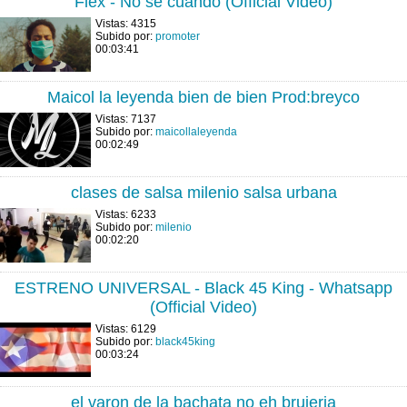
Flex - No sé cuándo (Official Video)
Vistas: 4315
Subido por:
promoter
00:03:41
Maicol la leyenda bien de bien Prod:breyco
Vistas: 7137
Subido por:
maicollaleyenda
00:02:49
clases de salsa milenio salsa urbana
Vistas: 6233
Subido por:
milenio
00:02:20
ESTRENO UNIVERSAL - Black 45 King - Whatsapp
(Official Video)
Vistas: 6129
Subido por:
black45king
00:03:24
el varon de la bachata no eh brujeria