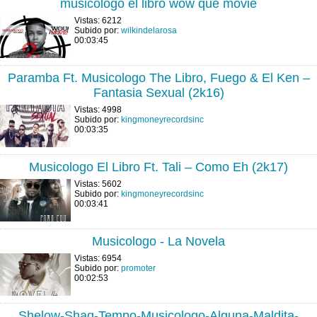
musicologo el libro wow que movie
Vistas: 6212
Subido por:
wilkindelarosa
00:03:45
Paramba Ft. Musicologo The Libro, Fuego & El Ken –
Fantasia Sexual (2k16)
Vistas: 4998
Subido por:
kingmoneyrecordsinc
00:03:35
Musicologo El Libro Ft. Tali – Como Eh (2k17)
Vistas: 5602
Subido por:
kingmoneyrecordsinc
00:03:41
Musicologo - La Novela
Vistas: 6954
Subido por:
promoter
00:02:53
Shelow-Shaq-Tempo-Musicologo-Alguna-Maldita-