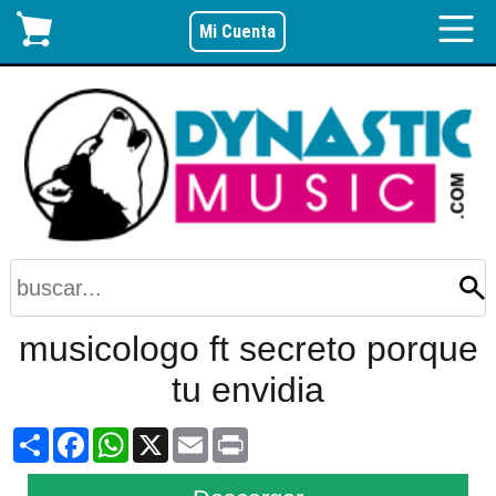
Mi Cuenta
musicologo ft secreto porque
tu envidia
Share
Facebook
WhatsApp
X
Email
Print