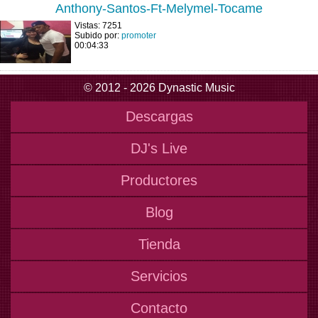
Anthony-Santos-Ft-Melymel-Tocame
Vistas: 7251
Subido por:
promoter
00:04:33
© 2012 - 2026 Dynastic Music
Descargas
DJ's Live
Productores
Blog
Tienda
Servicios
Contacto