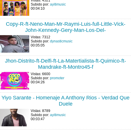
Vistas: 4521
Subido por:
ayitimusic
00:04:10
Copy-R-ft-Neno-Man-Mr-Raymi-Luis-full-Little-Vick-
John-Kennedy-Gery-Man-Los-Del-
Vistas: 7312
Subido por:
dynasticmusic
00:05:05
Jhon-Distrito-ft-Delfi-ft-La-Matertialista-ft-Quimico-ft-
Mandrake-ft-Montro45-f
Vistas: 6600
Subido por:
promoter
00:04:26
Yiyo Sarante - Homenaje A Anthony Rios - Verdad Que
Duele
Vistas: 8789
Subido por:
ayitimusic
00:03:47