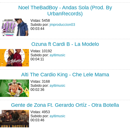
Noel TheBadBoy - Andas Sola (Prod. By
UrbanRecords)
Vistas: 5458
Subido por:
jmproduccion03
00:03:44
Ozuna ft Cardi B - La Modelo
Vistas: 10192
Subido por:
ayitimusic
00:04:11
Alti The Cardio King - Che Lele Mama
Vistas: 3168
Subido por:
ayitimusic
00:02:36
Gente de Zona Ft. Gerardo Ortíz - Otra Botella
Vistas: 4953
Subido por:
ayitimusic
00:03:46