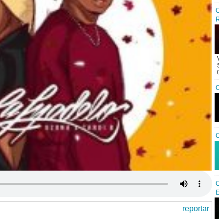
O
R
O
O
O
E
reportar