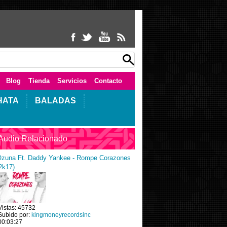
Blog
Tienda
Servicios
Contacto
HATA
BALADAS
Audio Relacionado
zuna Ft. Daddy Yankee - Rompe Corazones
2k17)
Vistas: 45732
Subido por:
kingmoneyrecordsinc
00:03:27