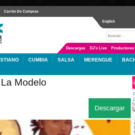
Carrito De Compras
English
Descargas
DJ's Live
Productores
ISTIANO
CUMBIA
SALSA
MERENGUE
BAC
- La Modelo
O
(
Descargar