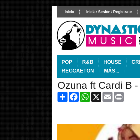
Inicio
Iniciar Sesión / Registrate
POP
R&B
HOUSE
CR
REGGAETON
MÁS...
Ozuna ft Cardi B 
Share
Facebook
WhatsApp
X
Email
Print