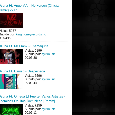
zuna Ft. Anuel AA – No Forcen (Official
emix) 2k17
Vistas: 5977
Subido por:
kingmoneyrecordsinc
00:03:19
zuna Ft. Mr Frank - Chamaquita
Vistas: 5196
Subido por:
ayitimusic
00:03:38
zuna Ft. Camilo - Despeinada
Vistas: 5596
Subido por:
ayitimusic
00:03:44
zuna Ft. Omega El Fuerte, Varios Artistas -
nemigos Ocultos Dominican [Remix]
Vistas: 7259
Subido por:
ayitimusic
00:06:11