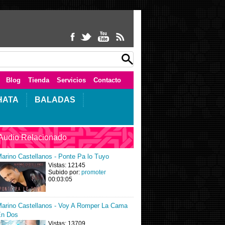
Blog
Tienda
Servicios
Contacto
HATA
BALADAS
Audio Relacionado
arino Castellanos - Ponte Pa lo Tuyo
Vistas: 12145
Subido por:
promoter
00:03:05
arino Castellanos - Voy A Romper La Cama
En Dos
Vistas: 13709