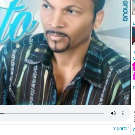
B
J
Q
R
reportar
C