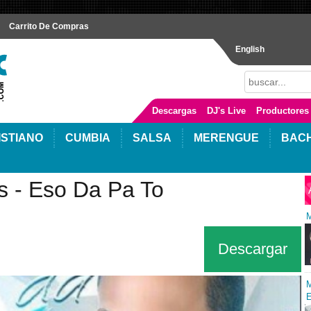
Carrito De Compras
English
Descargas
DJ's Live
Productores
ISTIANO
CUMBIA
SALSA
MERENGUE
BAC
s - Eso Da Pa To
M
Descargar
M