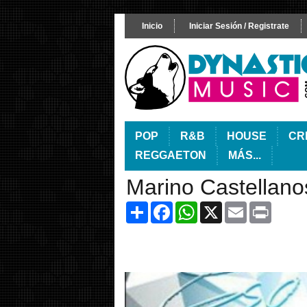
Inicio
Iniciar Sesión / Registrate
POP
R&B
HOUSE
CR
REGGAETON
MÁS...
Marino Castellano
Share
Facebook
WhatsApp
X
Email
Print