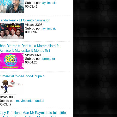
Subido por:
ayitimusic
00:03:41
anda Real - El Cuento Comparon
Vistas: 3395
Subido por:
ayitimusic
00:06:07
hon-Distrito-ft-Delfi-ft-La-Matertialista-ft-
uimico-ft-Mandrake-ft-Montro45-f
Vistas: 6603
Subido por:
promoter
00:04:26
umai-Palito-de-Coco-Chupalo
Vistas: 8066
Subido por:
movimientomundial
00:03:47
opy-R-ft-Neno-Man-Mr-Raymi-Luis-full-Little-