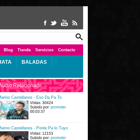
Blog
Tienda
Servicios
Contacto
HATA
BALADAS
Audio Relacionado
arino Castellanos - Eso Da Pa To
Vistas: 30424
Subido por:
promoter
00:03:37
arino Castellanos - Ponte Pa lo Tuyo
Vistas: 12153
Subido por:
promoter