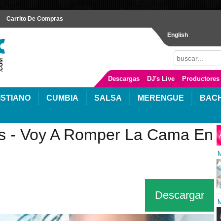
Carrito De Compras
English
Descargas
DJ's Live
Productores
ISTIANO
CUMBIA
SALSA
MERENGUE
BAC
os - Voy A Romper La Cama En
M
Descargar
M