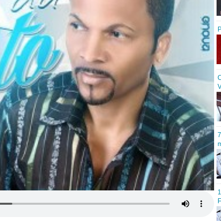
P
C
V
7
m
1
F