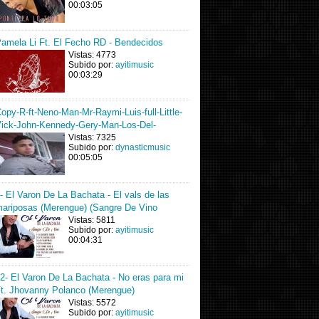
00:03:05
amela Li Ft. El Fecho RD - Bendecidos
Vistas: 4773
Subido por:
ayitimusic
00:03:29
opy-R-ft-Neno-Man-Mr-Raymi-Luis-full-Little-
ick-John-Kennedy-Gery-Man-Los-Del-
Vistas: 7325
Subido por:
dynasticmusic
00:05:05
- El Varon De La Bachata - El vals de las
ariposas (Merengue) (Sangre De Vino
Vistas: 5811
Subido por:
ayitimusic
00:04:31
2- El Varon De La Bachata - No eras para mi
t. Jhovanny Polanco (Merengue)
Vistas: 5572
Subido por:
ayitimusic