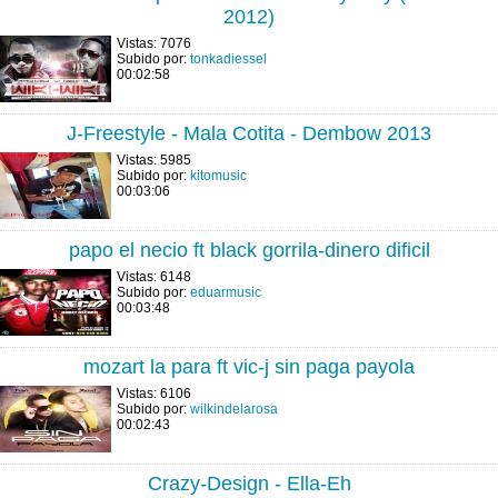
2012)
Vistas: 7076
Subido por:
tonkadiessel
00:02:58
J-Freestyle - Mala Cotita - Dembow 2013
Vistas: 5985
Subido por:
kitomusic
00:03:06
papo el necio ft black gorrila-dinero dificil
Vistas: 6148
Subido por:
eduarmusic
00:03:48
mozart la para ft vic-j sin paga payola
Vistas: 6106
Subido por:
wilkindelarosa
00:02:43
Crazy-Design - Ella-Eh