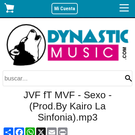
Mi Cuenta
JVF fT MVF - Sexo -
(Prod.By Kairo La
Sinfonia).mp3
Share
Facebook
WhatsApp
X
Email
Print