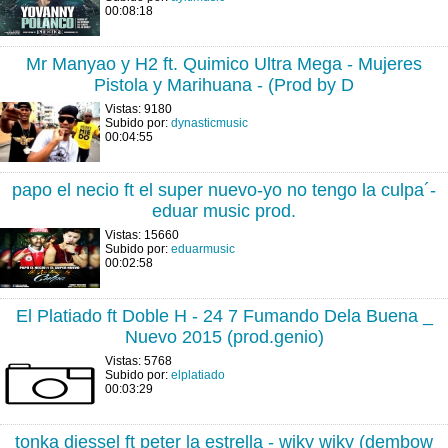
00:08:18
Mr Manyao y H2 ft. Quimico Ultra Mega - Mujeres
Pistola y Marihuana - (Prod by D
Vistas: 9180
Subido por:
dynasticmusic
00:04:55
papo el necio ft el super nuevo-yo no tengo la culpa´-
eduar music prod.
Vistas: 15660
Subido por:
eduarmusic
00:02:58
El Platiado ft Doble H - 24 7 Fumando Dela Buena _
Nuevo 2015 (prod.genio)
Vistas: 5768
Subido por:
elplatiado
00:03:29
tonka diessel ft peter la estrella - wiky wiky (dembow