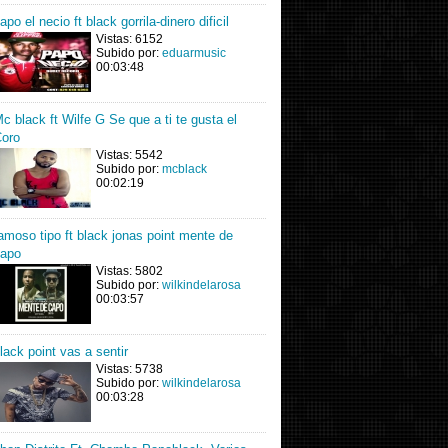
apo el necio ft black gorrila-dinero dificil
Vistas: 6152
Subido por:
eduarmusic
00:03:48
c black ft Wilfe G Se que a ti te gusta el
oro
Vistas: 5542
Subido por:
mcblack
00:02:19
amoso tipo ft black jonas point mente de
apo
Vistas: 5802
Subido por:
wilkindelarosa
00:03:57
lack point vas a sentir
Vistas: 5738
Subido por:
wilkindelarosa
00:03:28