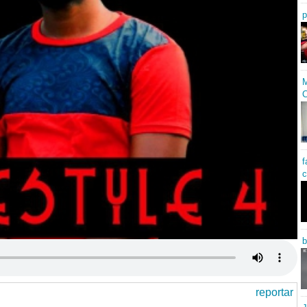
p
M
C
f
c
b
reportar