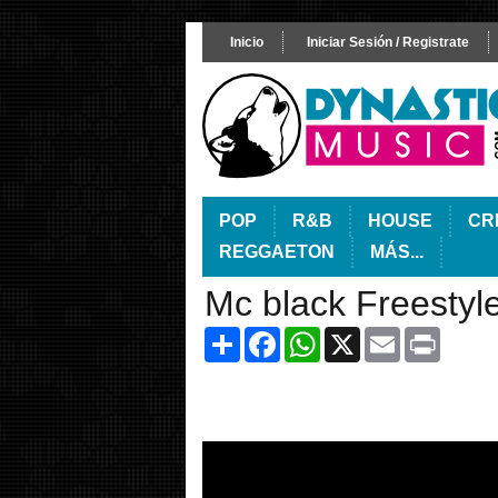
Inicio
Iniciar Sesión / Registrate
POP
R&B
HOUSE
CR
REGGAETON
MÁS...
Mc black Freestyl
Share
Facebook
WhatsApp
X
Email
Print