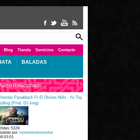
Blog
Tienda
Servicios
Contacto
HATA
BALADAS
Audio Relacionado
hombo Panablack Ft El Diviino Niño - Yo Toy
ulling (Prod. DJ king)
Vistas: 5329
Subido por:
movimientomundial
00:03:01