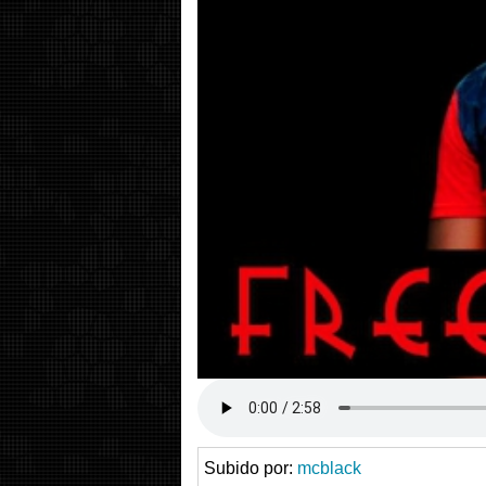
Subido por:
mcblack