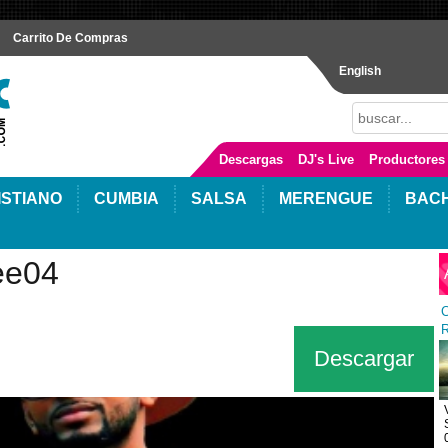
Carrito De Compras
English
Descargas
DJ's Live
Productores
ISTIANO
CUMBIA
SALSA
MERENGUE
BAC
ee04
C
R
Descargar