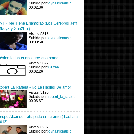
Subido por:
dynasticmusic
00:02:36
VF - Me Tiene Enamorao (Los Cerebros Jeff
keyz y San2Bal)
Vistas: 5818
Subido por:
dynasticmusic
00:03:50
éxico latino cuando toy enamorao
Vistas: 5672
Subido por:
01free
00:02:26
obert La Rafaga - No Le Hables De amor
Vistas: 5195
Subido por:
robert_la_rafaga
00:03:37
rupo Alcance - atrapado en tu amor( bachata
013)
Vistas: 6202
Subido por:
dynasticmusic