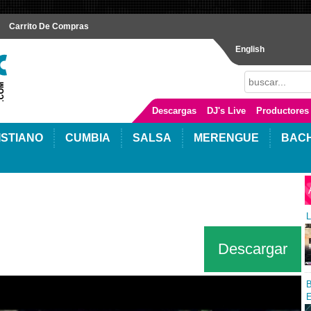
Carrito De Compras
English
Descargas
DJ's Live
Productores
ISTIANO
CUMBIA
SALSA
MERENGUE
BAC
L
Descargar
B
E