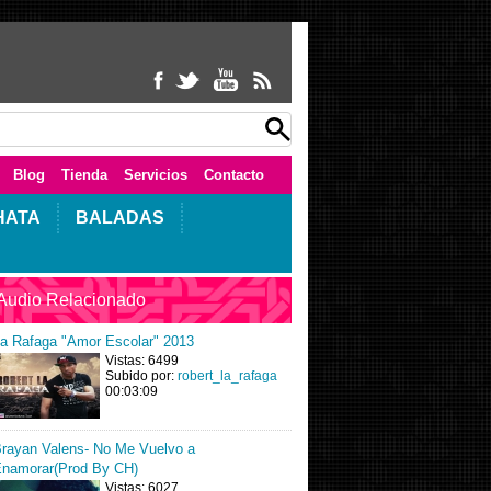
Blog
Tienda
Servicios
Contacto
HATA
BALADAS
Audio Relacionado
a Rafaga "Amor Escolar" 2013
Vistas: 6499
Subido por:
robert_la_rafaga
00:03:09
rayan Valens- No Me Vuelvo a
namorar(Prod By CH)
Vistas: 6027