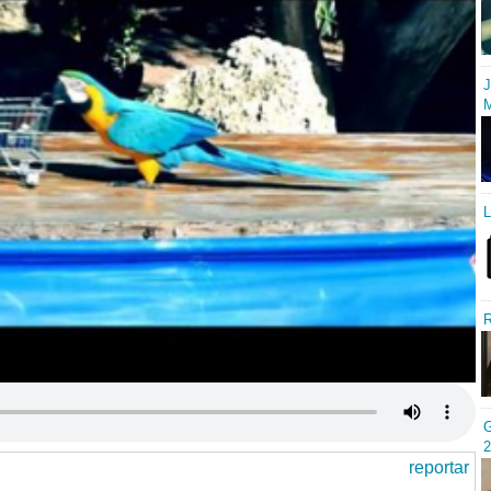
J
M
L
R
G
2
reportar