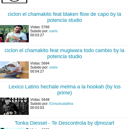
ciclon el chamakito feat blaken flow de capo by la
potencia studio
Vistas: 5766
Subido por:
osiris
00:03:27
ciclon el chamakito feat mugiwara todo cambio by la
potencia studio
Vistas: 5694
Subido por:
osiris
00:04:27
Lexico Latino hechale melma a la hookah (by los
prime)
Vistas: 5648
Subido por:
01musicalatina
00:03:03
Tonka Diessel - Te Descontrola by djmozart