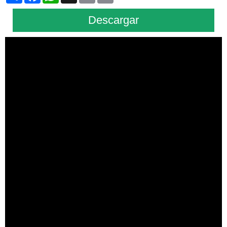
Descargar