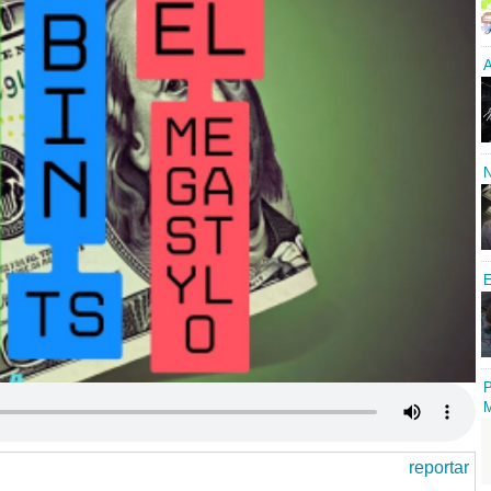
A
N
E
P
reportar