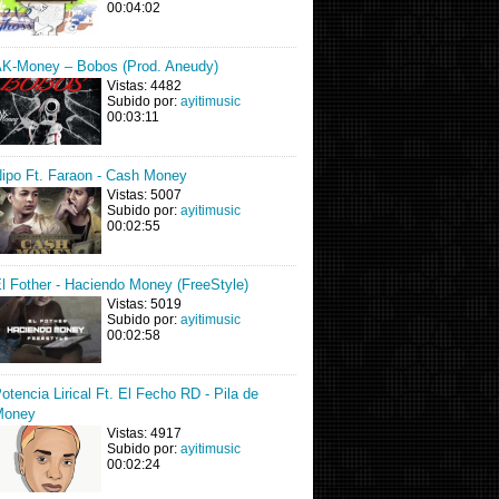
00:04:02
K-Money – Bobos (Prod. Aneudy)
Vistas: 4482
Subido por:
ayitimusic
00:03:11
ipo Ft. Faraon - Cash Money
Vistas: 5007
Subido por:
ayitimusic
00:02:55
l Fother - Haciendo Money (FreeStyle)
Vistas: 5019
Subido por:
ayitimusic
00:02:58
otencia Lirical Ft. El Fecho RD - Pila de
Money
Vistas: 4917
Subido por:
ayitimusic
00:02:24