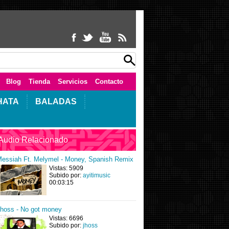
Blog
Tienda
Servicios
Contacto
HATA
BALADAS
Audio Relacionado
essiah Ft. Melymel - Money, Spanish Remix
Vistas: 5909
Subido por:
ayitimusic
00:03:15
hoss - No got money
Vistas: 6696
Subido por:
jhoss