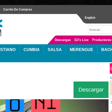
Carrito De Compras
English
Descargas
DJ's Live
Productores
ISTIANO
CUMBIA
SALSA
MERENGUE
BAC
M
Descargar
J