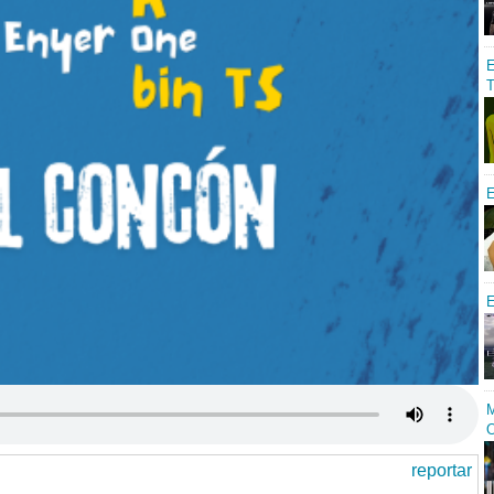
E
T
E
E
M
O
reportar