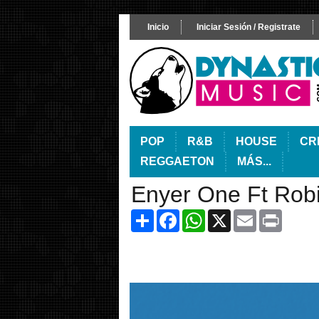
Inicio
Iniciar Sesión / Registrate
POP
R&B
HOUSE
CR
REGGAETON
MÁS...
Enyer One Ft Robi
Share
Facebook
WhatsApp
X
Email
Print