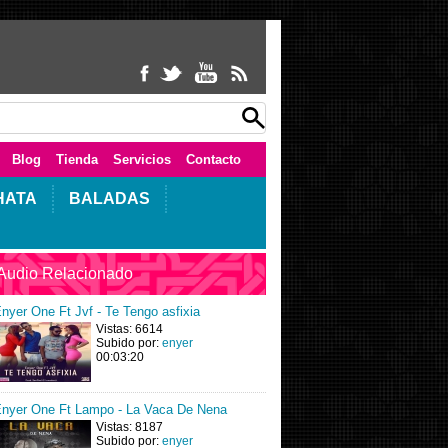
Blog
Tienda
Servicios
Contacto
HATA
BALADAS
Audio Relacionado
nyer One Ft Jvf - Te Tengo asfixia
Vistas: 6614
Subido por:
enyer
00:03:20
nyer One Ft Lampo - La Vaca De Nena
Vistas: 8187
Subido por:
enyer