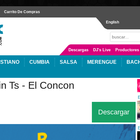
Carrito De Compras
English
Descargas
DJ's Live
Productores
ISTIANO
CUMBIA
SALSA
MERENGUE
BAC
n Ts - El Concon
E
Descargar
E