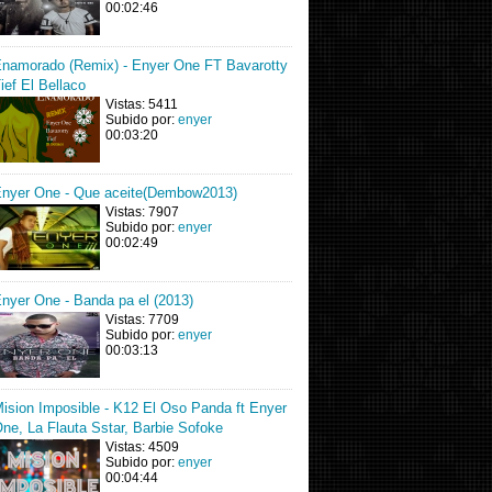
00:02:46
namorado (Remix) - Enyer One FT Bavarotty
ief El Bellaco
Vistas: 5411
Subido por:
enyer
00:03:20
nyer One - Que aceite(Dembow2013)
Vistas: 7907
Subido por:
enyer
00:02:49
nyer One - Banda pa el (2013)
Vistas: 7709
Subido por:
enyer
00:03:13
ision Imposible - K12 El Oso Panda ft Enyer
ne, La Flauta Sstar, Barbie Sofoke
Vistas: 4509
Subido por:
enyer
00:04:44