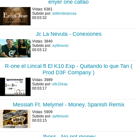
enyer one callao
Vistas: 6361
Subido por:
wilkindelarosa
00:03:32
Jc La Nevula - Conexiones
Vistas: 3840
Subido por:
ayitimusic
00:03:12
R-one el Lirical ft El K10 Exp - Quitando lo que Tan (
Prod D3F Company )
Vistas: 3989
Subido por:
elk10exp
00:03:17
Messiah Ft. Melymel - Money, Spanish Remix
Vistas: 5909
Subido por:
ayitimusic
00:03:15
Jhoss - No got money