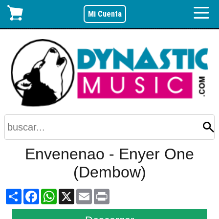
Mi Cuenta
Envenenao - Enyer One
(Dembow)
Share
Facebook
WhatsApp
X
Email
Print