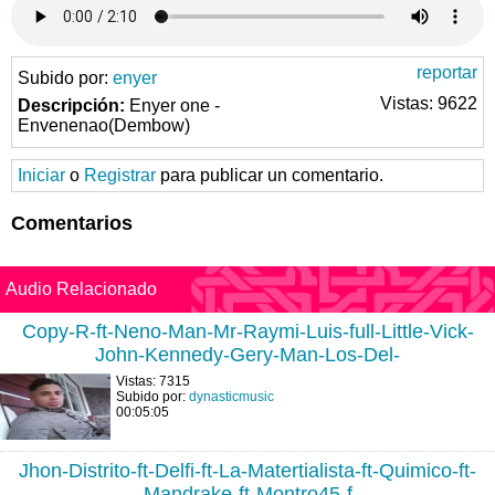
reportar
Subido por:
enyer
Vistas: 9622
Descripción:
Enyer one -
Envenenao(Dembow)
Iniciar
o
Registrar
para publicar un comentario.
Comentarios
Audio Relacionado
Copy-R-ft-Neno-Man-Mr-Raymi-Luis-full-Little-Vick-
John-Kennedy-Gery-Man-Los-Del-
Vistas: 7315
Subido por:
dynasticmusic
00:05:05
Jhon-Distrito-ft-Delfi-ft-La-Matertialista-ft-Quimico-ft-
Mandrake-ft-Montro45-f