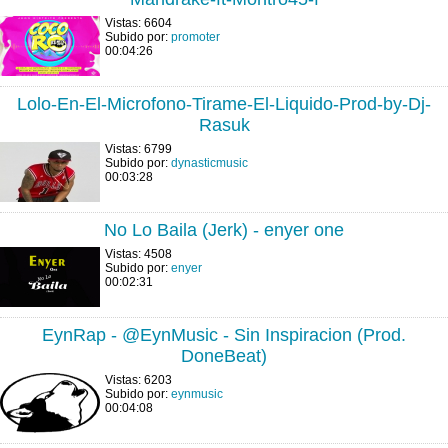
Vistas: 6604
Subido por:
promoter
00:04:26
Lolo-En-El-Microfono-Tirame-El-Liquido-Prod-by-Dj-
Rasuk
Vistas: 6799
Subido por:
dynasticmusic
00:03:28
No Lo Baila (Jerk) - enyer one
Vistas: 4508
Subido por:
enyer
00:02:31
EynRap - @EynMusic - Sin Inspiracion (Prod.
DoneBeat)
Vistas: 6203
Subido por:
eynmusic
00:04:08