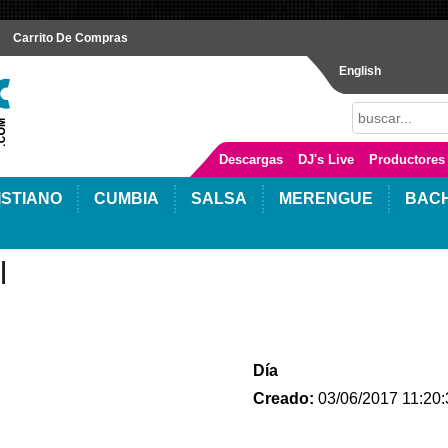
Carrito De Compras
English
Descargas
DJ's Live
Productores
ISTIANO
CUMBIA
SALSA
MERENGUE
BAC
l
Día
Creado:
03/06/2017 11:20