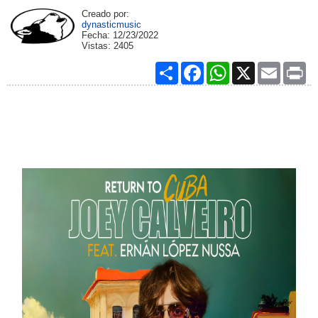
Creado por:
dynasticmusic
Fecha:
12/23/2022
Vistas:
2405
Share
Facebook
WhatsApp
X
Email
Pri