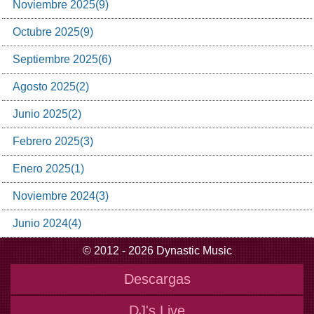
Noviembre
2025
(
9
)
Octubre
2025
(
9
)
Septiembre
2025
(
6
)
Agosto
2025
(
2
)
Junio
2025
(
2
)
Febrero
2025
(
3
)
Enero
2025
(
1
)
Noviembre
2024
(
3
)
Junio
2024
(
4
)
© 2012 - 2026 Dynastic Music
Descargas
DJ's Live