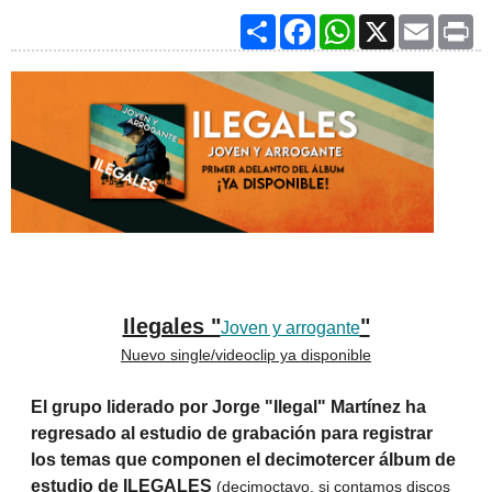
Share
Facebook
WhatsApp
X
Email
Pri
Ilegales "
"
Joven y arrogante
Nuevo single/videoclip ya disponible
El grupo liderado por Jorge "Ilegal" Martínez ha
regresado al estudio de grabación para registrar
los temas que componen el decimotercer álbum de
estudio de ILEGALES
(decimoctavo, si contamos discos