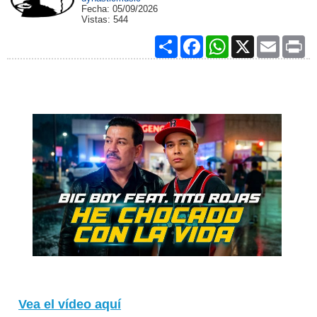
Fecha:
05/09/2026
Vistas:
544
Share
Facebook
WhatsApp
X
Email
Pri
Vea el vídeo aquí