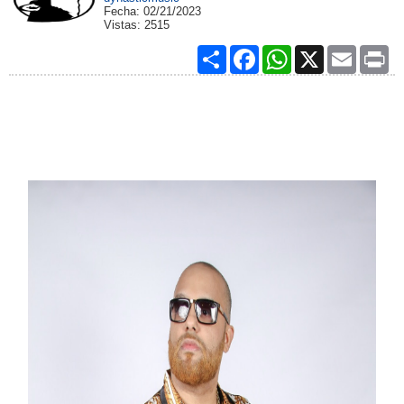
Fecha:
02/21/2023
Vistas:
2515
Share
Facebook
WhatsApp
X
Email
Pri