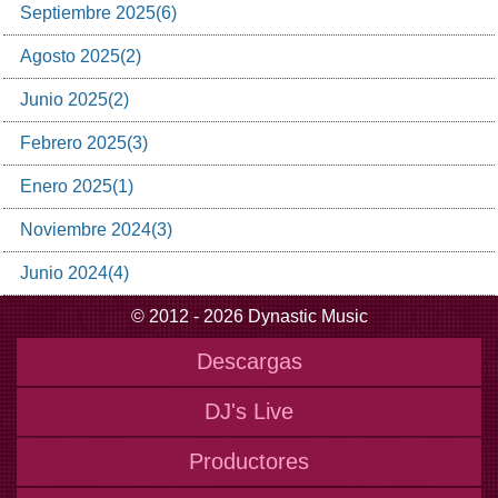
Septiembre
2025
(
6
)
Agosto
2025
(
2
)
Junio
2025
(
2
)
Febrero
2025
(
3
)
Enero
2025
(
1
)
Noviembre
2024
(
3
)
Junio
2024
(
4
)
© 2012 - 2026 Dynastic Music
Descargas
DJ's Live
Productores