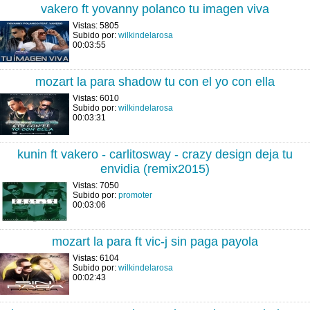
vakero ft yovanny polanco tu imagen viva
Vistas: 5805
Subido por:
wilkindelarosa
00:03:55
mozart la para shadow tu con el yo con ella
Vistas: 6010
Subido por:
wilkindelarosa
00:03:31
kunin ft vakero - carlitosway - crazy design deja tu
envidia (remix2015)
Vistas: 7050
Subido por:
promoter
00:03:06
mozart la para ft vic-j sin paga payola
Vistas: 6104
Subido por:
wilkindelarosa
00:02:43