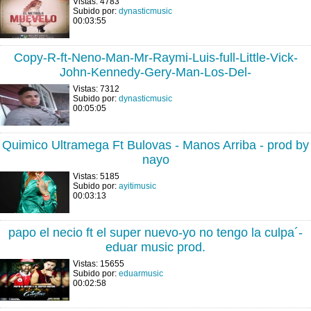
Vistas: 4783
Subido por:
dynasticmusic
00:03:55
Copy-R-ft-Neno-Man-Mr-Raymi-Luis-full-Little-Vick-
John-Kennedy-Gery-Man-Los-Del-
Vistas: 7312
Subido por:
dynasticmusic
00:05:05
Quimico Ultramega Ft Bulovas - Manos Arriba - prod by
nayo
Vistas: 5185
Subido por:
ayitimusic
00:03:13
papo el necio ft el super nuevo-yo no tengo la culpa´-
eduar music prod.
Vistas: 15655
Subido por:
eduarmusic
00:02:58