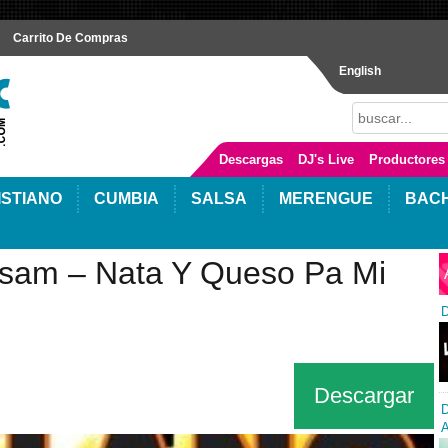
Carrito De Compras
English
Descargas
DJ's Live
Productores
ISTIANO
CUMBIA
SALSA
MERENGUE
BAC
osam – Nata Y Queso Pa Mi
D
Descargar
D
A