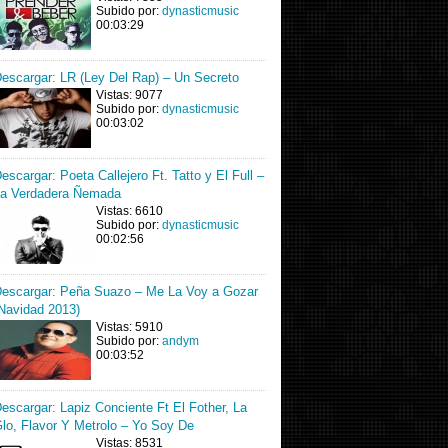
Subido por:
dynasticmusic
00:03:29
escargar: LR (Ley Del Rap) – Un Secreto
Vistas: 9077
Subido por:
dynasticmusic
00:03:02
escargar: Poeta Callejero Ft. Tatto y El Full –
a Verdadera Ñemada
Vistas: 6610
Subido por:
dynasticmusic
00:02:56
escargar: Peña Suazo – Me La Voy a Gozar
Navidad 2013)
Vistas: 5910
Subido por:
andym
00:03:52
escargar: Lapiz Conciente Ft El Fother, La
lo, Flavor Y Metrolo – Yo Soy De
Vistas: 8531