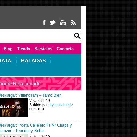
Blog
Tienda
Servicios
Contacto
HATA
BALADAS
Audio Relacionado
escargar: Villanosam – Tamo Bien
Vistas: 5949
Subido por:
dynasticmusic
00:03:13
escargar: Poeta Callejero Ft Mr Chapa y
lcover – Prender y Beber
Vistas: 7355