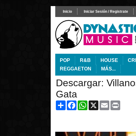
Inicio
Iniciar Sesión / Registrate
POP
R&B
HOUSE
CR
REGGAETON
MÁS...
Descargar: Villan
Gata
Share
Facebook
WhatsApp
X
Email
Print