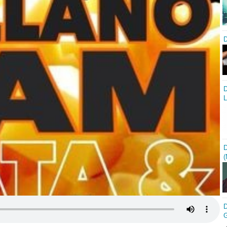
D
D
L
D
(
D
G