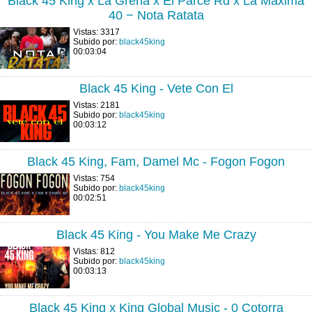
Black 45 King x La Greña x El Parce Rd x La Maxima
40 − Nota Ratata
Vistas: 3317
Subido por:
black45king
00:03:04
Black 45 King - Vete Con El
Vistas: 2181
Subido por:
black45king
00:03:12
Black 45 King, Fam, Damel Mc - Fogon Fogon
Vistas: 754
Subido por:
black45king
00:02:51
Black 45 King - You Make Me Crazy
Vistas: 812
Subido por:
black45king
00:03:13
Black 45 King x King Global Music - 0 Cotorra