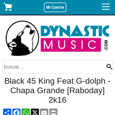
Mi Cuenta
Black 45 King Feat G-dolph -
Chapa Grande [Raboday]
2k16
Share
Facebook
WhatsApp
X
Email
Print