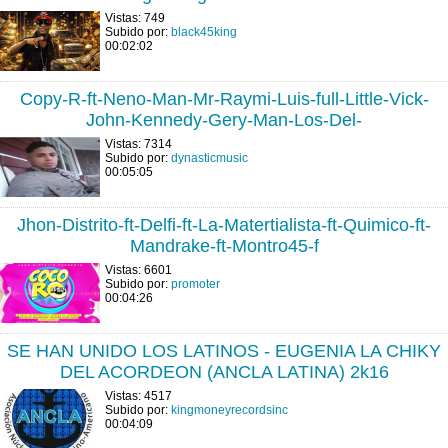
Vistas: 749
Subido por:
black45king
00:02:02
Copy-R-ft-Neno-Man-Mr-Raymi-Luis-full-Little-Vick-
John-Kennedy-Gery-Man-Los-Del-
Vistas: 7314
Subido por:
dynasticmusic
00:05:05
Jhon-Distrito-ft-Delfi-ft-La-Matertialista-ft-Quimico-ft-
Mandrake-ft-Montro45-f
Vistas: 6601
Subido por:
promoter
00:04:26
SE HAN UNIDO LOS LATINOS - EUGENIA LA CHIKY
DEL ACORDEON (ANCLA LATINA) 2k16
Vistas: 4517
Subido por:
kingmoneyrecordsinc
00:04:09