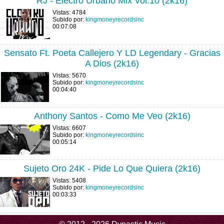
RJ - Electro Urbano Mix Vol.10 (2k16)
Vistas: 4784
Subido por:
kingmoneyrecordsinc
00:07:08
Sensato Ft. Poeta Callejero Y LD Legendary - Gracias
A Dios (2k16)
Vistas: 5670
Subido por:
kingmoneyrecordsinc
00:04:40
Anthony Santos - Como Me Veo (2k16)
Vistas: 6607
Subido por:
kingmoneyrecordsinc
00:05:14
Sujeto Oro 24K - Pide Lo Que Quiera (2k16)
Vistas: 5408
Subido por:
kingmoneyrecordsinc
00:03:33