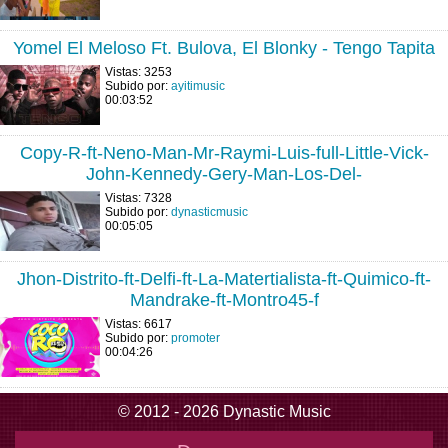
Yomel El Meloso Ft. Bulova, El Blonky - Tengo Tapita
Vistas: 3253
Subido por:
ayitimusic
00:03:52
Copy-R-ft-Neno-Man-Mr-Raymi-Luis-full-Little-Vick-
John-Kennedy-Gery-Man-Los-Del-
Vistas: 7328
Subido por:
dynasticmusic
00:05:05
Jhon-Distrito-ft-Delfi-ft-La-Matertialista-ft-Quimico-ft-
Mandrake-ft-Montro45-f
Vistas: 6617
Subido por:
promoter
00:04:26
© 2012 - 2026 Dynastic Music