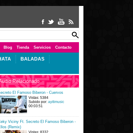
Blog
Tienda
Servicios
Contacto
HATA
BALADAS
Audio Relacionado
ecreto El Famoso Biberon - Cuervos
Vistas: 5384
Subido por:
ayitimusic
00:03:51
eky Viciny Ft. Secreto El Famoso Biberon -
llos (Remix)
Vistas: 8332