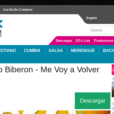
Carrito De Compras
English
Descargas
DJ's Live
Productores
ISTIANO
CUMBIA
SALSA
MERENGUE
BAC
 Biberon - Me Voy a Volver
S
Descargar
C
E