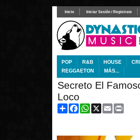
Inicio
Iniciar Sesión / Registrate
POP
R&B
HOUSE
CR
REGGAETON
MÁS...
Secreto El Famoso
Loco
Share
Facebook
WhatsApp
X
Email
Print