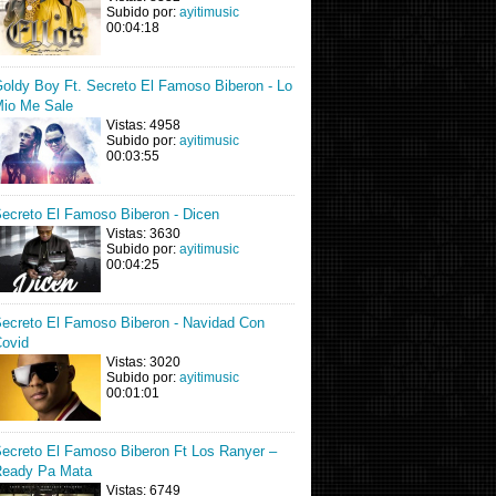
Subido por:
ayitimusic
00:04:18
oldy Boy Ft. Secreto El Famoso Biberon - Lo
io Me Sale
Vistas: 4958
Subido por:
ayitimusic
00:03:55
ecreto El Famoso Biberon - Dicen
Vistas: 3630
Subido por:
ayitimusic
00:04:25
ecreto El Famoso Biberon - Navidad Con
ovid
Vistas: 3020
Subido por:
ayitimusic
00:01:01
ecreto El Famoso Biberon Ft Los Ranyer –
eady Pa Mata
Vistas: 6749