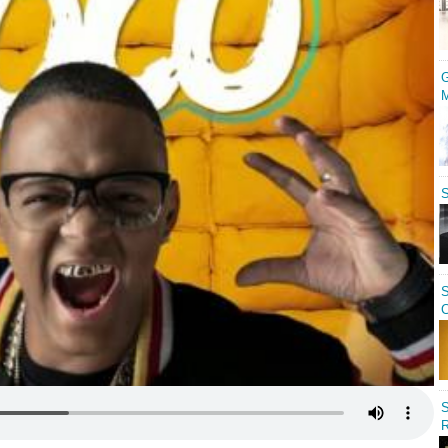
G
M
S
S
C
S
R