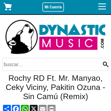
Mi Cuenta
Rochy RD Ft. Mr. Manyao,
Ceky Viciny, Pakitin Ozuna -
Sin Camú (Remix)
Share
Facebook
WhatsApp
X
Email
Print