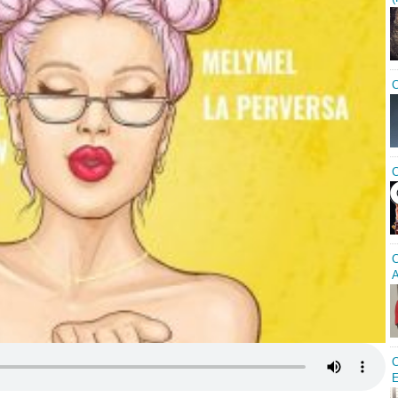
C
C
C
A
C
E