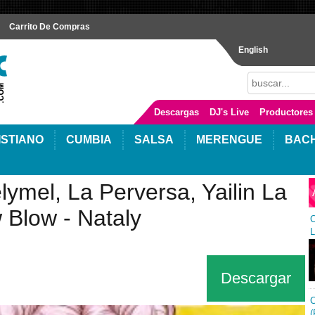
Carrito De Compras
English
Descargas
DJ's Live
Productores
ISTIANO
CUMBIA
SALSA
MERENGUE
BAC
lymel, La Perversa, Yailin La
 Blow - Nataly
C
L
Descargar
C
(