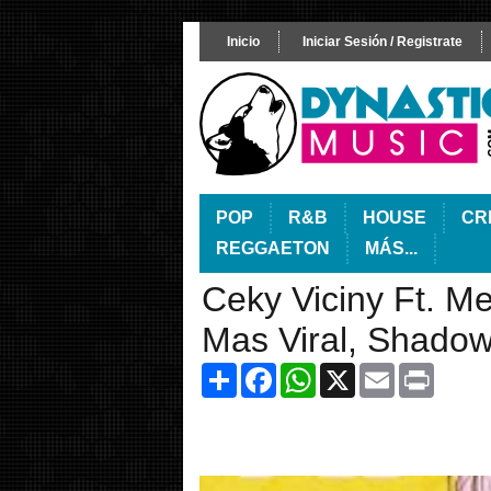
Inicio
Iniciar Sesión / Registrate
POP
R&B
HOUSE
CR
REGGAETON
MÁS...
Ceky Viciny Ft. Me
Mas Viral, Shadow
Share
Facebook
WhatsApp
X
Email
Print