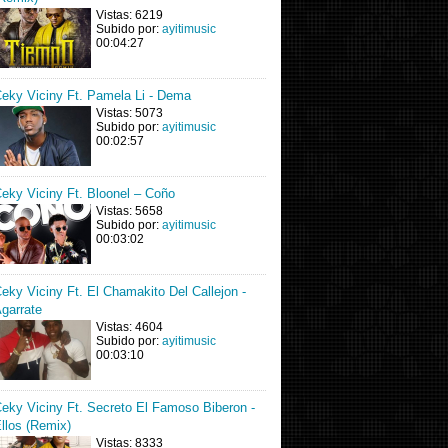
Vistas: 6219
Subido por:
ayitimusic
00:04:27
eky Viciny Ft. Pamela Li - Dema
Vistas: 5073
Subido por:
ayitimusic
00:02:57
eky Viciny Ft. Bloonel – Coño
Vistas: 5658
Subido por:
ayitimusic
00:03:02
eky Viciny Ft. El Chamakito Del Callejon -
garrate
Vistas: 4604
Subido por:
ayitimusic
00:03:10
eky Viciny Ft. Secreto El Famoso Biberon -
llos (Remix)
Vistas: 8333