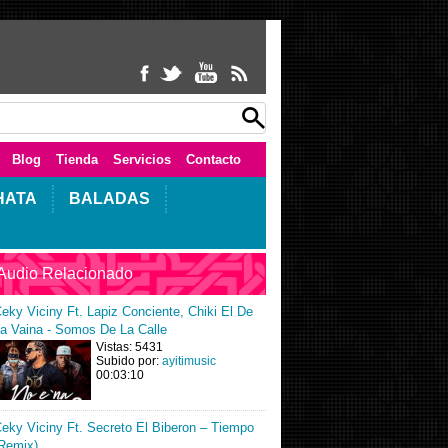
Blog
Tienda
Servicios
Contacto
HATA
BALADAS
Audio Relacionado
eky Viciny Ft. Lapiz Conciente, Chiki El De
a Vaina - Somos De La Calle
Vistas: 5431
Subido por:
ayitimusic
00:03:10
eky Viciny Ft. Secreto El Biberon – Tiempo
Remix)