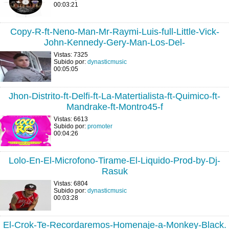
00:03:21
Copy-R-ft-Neno-Man-Mr-Raymi-Luis-full-Little-Vick-
John-Kennedy-Gery-Man-Los-Del-
Vistas: 7325
Subido por:
dynasticmusic
00:05:05
Jhon-Distrito-ft-Delfi-ft-La-Matertialista-ft-Quimico-ft-
Mandrake-ft-Montro45-f
Vistas: 6613
Subido por:
promoter
00:04:26
Lolo-En-El-Microfono-Tirame-El-Liquido-Prod-by-Dj-
Rasuk
Vistas: 6804
Subido por:
dynasticmusic
00:03:28
El-Crok-Te-Recordaremos-Homenaje-a-Monkey-Black.