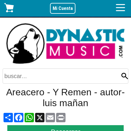
Mi Cuenta
Areacero - Y Remen - autor-
luis mañan
Share
Facebook
WhatsApp
X
Email
Print